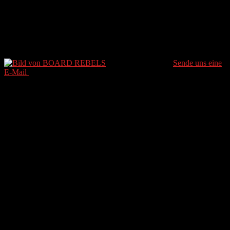
Saalbach Hinterglemm
Leogang Fieberbrunn
BOARD REBELS
Sende uns eine
E-Mail
Letztes Update 1. Juli 2021
2 Minuten gelesen