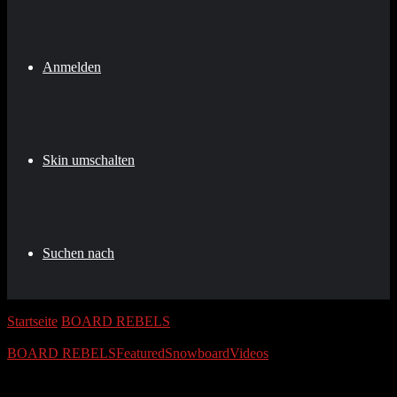
Anmelden
Skin umschalten
Suchen nach
Startseite
/
BOARD REBELS
/
Snowboard & Ski Tour 2020,
Saalbach Hinterglemm Leogang Fieberbrunn
BOARD REBELS
Featured
Snowboard
Videos
Snowboard & Ski Tour 2020,