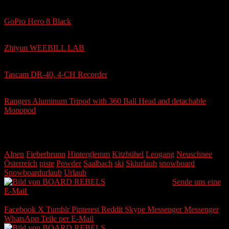
***Action Cam***
GoPro Hero 8 Black
***Gimbal***
Zhiyun WEEBILL LAB
***Field Recording***
Tascam DR-40, 4-CH Recorder
***Tripod***
Rangers Aluminum Tripod with 360 Ball Head and detachable
Monopod
Schlagwörter
Alpen
Fieberbrunn
Hinterglemm
Kitzbühel
Leogang
Neuschnee
Österreich
piste
Powder
Saalbach
ski
Skiurlaub
snowboard
Snowboardurlaub
Urlaub
BOARD REBELS
Sende uns eine
E-Mail
Letztes Update 1. Juli 2021
2 Minuten gelesen
Facebook
X
Tumblr
Pinterest
Reddit
Skype
Messenger
Messenger
WhatsApp
Teile per E-Mail