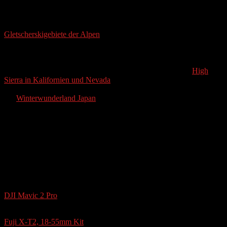
Wer wirklich absolut traumhafte Schneebedingungen über seinen
gesamten Urlaub hinweg haben möchte, der sollte in die (teuren)
Gletscherskigebiete der Alpen
fahren, oder spontan reisen, wenn ein
zuverlässiger Wetterdienst für die Zeit des geplanten Urlaubs
durchgehende Minustemperaturen und nächtlichen Schneefall
voraussagt. Eine weitere Alternative ist eine längere Flugreise in die
Rocky Mountains nach Kanada oder in die USA, oder die
High
Sierra in Kalifornien und Nevada
. Wer sich schon viel mit dem
besten Schnee auf unserer Erde beschäftigt hat, der wird auch schon
auf
Winterwunderland Japan
gestoßen sein.
Nichtsdestotrotz war es ein Urlaub und die wunderschöne
Landschaft in den Alpen und die Österreichische Freundlichkeit
waren insbesondere ohne tägliches „Shredden“ eine echte Erholung
für Geist und Körper. Schei woars! 😉
Equipment
***UAV/Drone***
DJI Mavic 2 Pro
***Photo Camera (I also use for filming)***
Fuji X-T2, 18-55mm Kit