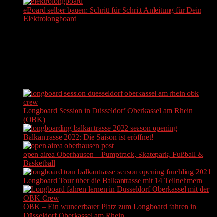
eBoard selber bauen: Schritt für Schritt Anleitung für Dein
Elektrolongboard
KOSTENFREIEN NEWSLETTER ABONNIEREN
Actually, we do not send newsletters. But hey, at least you can
subscribe to it...
AKTUELLE BEITRÄGE
Longboard Session in Düsseldorf Oberkassel am Rhein
(OBK)
Balkantrasse 2022: Die Saison ist eröffnet!
open airea Oberhausen – Pumptrack, Skatepark, Fußball &
Basketball
Longboard Tour über die Balkantrasse mit 14 Teilnehmern
OBK – Ein wunderbarer Platz zum Longboard fahren in
Düsseldorf Oberkassel am Rhein