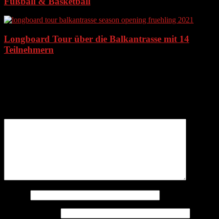
Fußball & Basketball
Longboard Tour über die Balkantrasse mit 14
Teilnehmern
Schreibe einen Kommentar
Deine E-Mail-Adresse wird nicht veröffentlicht.
Erforderliche
Felder sind mit
*
markiert
Kommentar
*
Name
*
E-Mail-Adresse
*