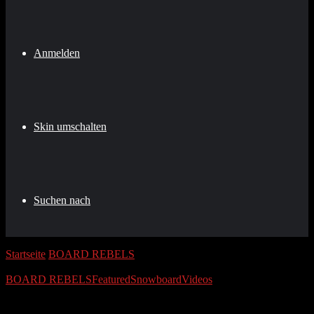
Anmelden
Skin umschalten
Suchen nach
Startseite
/
BOARD REBELS
/
Bansko Ski & Snowboard Resort,
Snow Review
BOARD REBELS
Featured
Snowboard
Videos
Bansko Ski & Snowboard