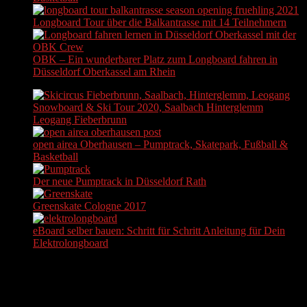
Longboard Tour über die Balkantrasse mit 14 Teilnehmern
OBK – Ein wunderbarer Platz zum Longboard fahren in
Düsseldorf Oberkassel am Rhein
Snowboard & Ski Tour 2020, Saalbach Hinterglemm
Leogang Fieberbrunn
open airea Oberhausen – Pumptrack, Skatepark, Fußball &
Basketball
Der neue Pumptrack in Düsseldorf Rath
Greenskate Cologne 2017
eBoard selber bauen: Schritt für Schritt Anleitung für Dein
Elektrolongboard
KOSTENFREIEN NEWSLETTER ABONNIEREN
Actually, we do not send newsletters. But hey, at least you can
subscribe to it...