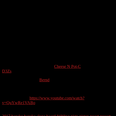
This is NOT a snowboarding action video with Red Bull style
spectacular most dangerous rides. It’s meant to be a reference video
for those, who are interested in Bansko Ski & Snowboard Resort
snow conditions around spring (Feb 27 – Mar 10, 2017).
If you are NOT interested in this video, just listen to the amazing
Hip Hop track by the awesome
Cheese N Pot-C
and the fabulous
D3Zs
! Thanks for sharing your music for free, dudes!
Special thanks goes to
Bernd
for providing his awesome shots for
this cut.
Have a look at the snowy miracle two years ago in 2015 at the same
time of the year:
https://www.youtube.com/watch?
v=QuYwRe1VABo
Schlagwörter