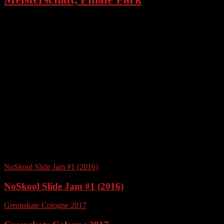
OBK – Ein wunderbarer Platz zum Longboard
fahren in Düsseldorf Oberkassel am Rhein
Longboardtour über die Vennbahn: 40 Kilometer
von Lammersdorf nach Aachen
Snowboard & Ski Tour 2020, Saalbach
Hinterglemm Leogang Fieberbrunn
Lake Tahoe California – Die besseren Alpen
SKTWK 2019: Deutsche Skateboard Meisterschaft,
Finale Park
NoSkool Slide Jam #1 (2016)
NoSkool Slide Jam #1 (2016)
Greenskate Cologne 2017