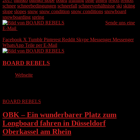
2017
bansko
bansko slope
board
frühling
piste
pisten
resort
ressort
schnee
schneebedingungen
schneefall
schneeverhältnisse
ski
skiing
slope
slopes
snow
snow condition
snow conditions
snowboard
snowboarding
spring
BOARD REBELS
Sende uns eine
E-Mail
Letztes Update 17. September 2020
Weniger als eine Minute
Facebook
X
Tumblr
Pinterest
Reddit
Skype
Messenger
Messenger
WhatsApp
Teile per E-Mail
BOARD REBELS
Webseite
Lesen Sie weiter
BOARD REBELS
OBK – Ein wunderbarer Platz zum
Longboard fahren in Düsseldorf
Oberkassel am Rhein