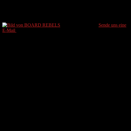
Resort, Snow Review
BOARD REBELS
Sende uns eine
E-Mail
Letztes Update 17. September 2020
Weniger als eine Minute