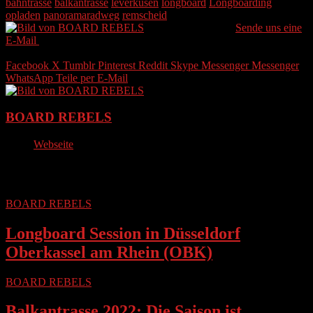
bahntrasse
balkantrasse
leverkusen
longboard
Longboarding
opladen
panoramaradweg
remscheid
BOARD REBELS
Sende uns eine
E-Mail
Letztes Update 11. April 2022
Weniger als eine Minute
Facebook
X
Tumblr
Pinterest
Reddit
Skype
Messenger
Messenger
WhatsApp
Teile per E-Mail
BOARD REBELS
Webseite
Lesen Sie weiter
BOARD REBELS
Longboard Session in Düsseldorf
Oberkassel am Rhein (OBK)
BOARD REBELS
Balkantrasse 2022: Die Saison ist