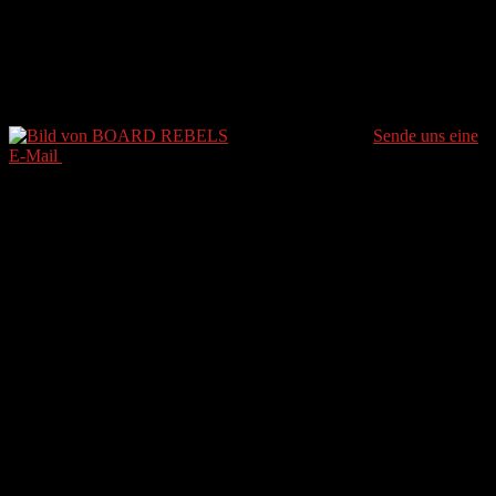
(Balkantrasse Bierbank
Challenge 2016)
BOARD REBELS
Sende uns eine
E-Mail
Letztes Update 11. April 2022
Weniger als eine Minute