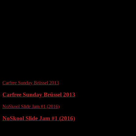
Rhein (OBK)
Balkantrasse 2022: Die Saison ist eröffnet!
open airea Oberhausen – Pumptrack, Skatepark,
Fußball & Basketball
Longboard Tour über die Balkantrasse mit 14
Teilnehmern
OBK – Ein wunderbarer Platz zum Longboard
fahren in Düsseldorf Oberkassel am Rhein
Carfree Sunday Brüssel 2013
Carfree Sunday Brüssel 2013
NoSkool Slide Jam #1 (2016)
NoSkool Slide Jam #1 (2016)
Ähnliche Artikel