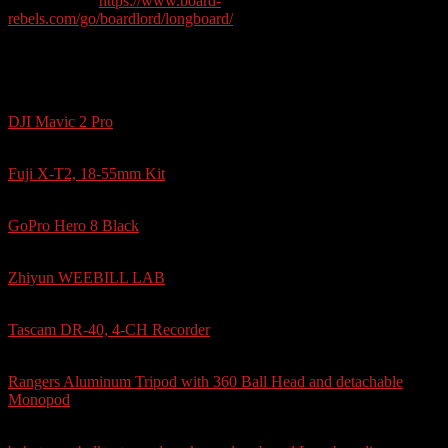
zu schrauben:
https://www.board-
rebels.com/go/boardlord/longboard/
Audio, Video & Photo Equipment
UAV/Drone
DJI Mavic 2 Pro
Photo Camera (I also use for filming)
Fuji X-T2, 18-55mm Kit
Action Cam
GoPro Hero 8 Black
Gimbal
Zhiyun WEEBILL LAB
Field Recording
Tascam DR-40, 4-CH Recorder
Tripod
Rangers Aluminum Tripod with 360 Ball Head and detachable
Monopod
Schlagwörter