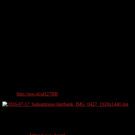
Just another longboarding Balkantrasse video. OBK Crew goes
longboarding for a fun ride on the prepared old railway track
„Balkantrasse“ from Remscheid Lennep to Leverkusen Opladen
(about 30km/18.64mi). Balkantrasse Bierbank Challenge 2016,
North Rhine-Westphalia (NRW), Germany, Remscheid,
Leverkusen, Opladen.
Music:
http://goo.gl/aH27BB
Longboard Fragen?
Alles, was Du wissen musst, um Dir Dein perfektes Brett zusammen