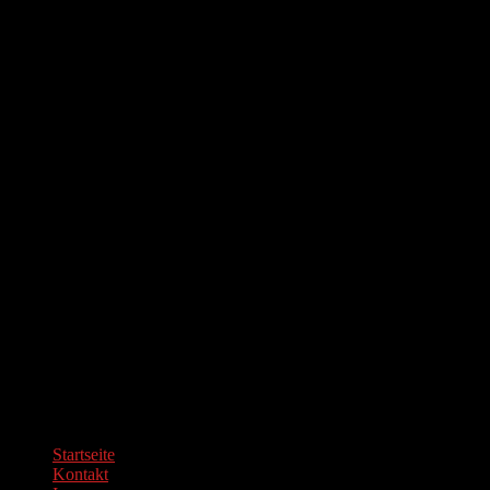
© Copyright 2026 BOARD REBELS Magazin, All Rights
Reserved.
Startseite
Kontakt