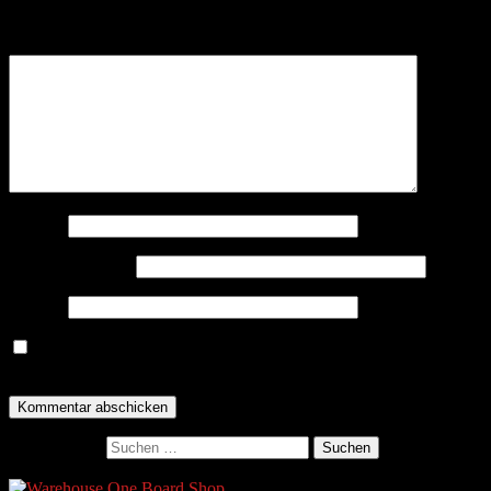
Felder sind mit
*
markiert
Kommentar
*
Name
*
E-Mail-Adresse
*
Website
Name, E-Mail-Adresse und Website in diesem Browser für
meinen nächsten Kommentar speichern.
Suchen nach:
Ads