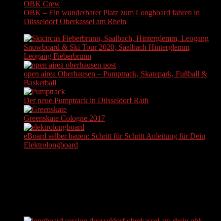
OBK – Ein wunderbarer Platz zum Longboard fahren in
Düsseldorf Oberkassel am Rhein
Snowboard & Ski Tour 2020, Saalbach Hinterglemm
Leogang Fieberbrunn
open airea Oberhausen – Pumptrack, Skatepark, Fußball &
Basketball
Der neue Pumptrack in Düsseldorf Rath
Greenskate Cologne 2017
eBoard selber bauen: Schritt für Schritt Anleitung für Dein
Elektrolongboard
KOSTENFREIEN NEWSLETTER ABONNIEREN
Actually, we do not send newsletters. But hey, at least you can
subscribe to it...
AKTUELLE BEITRÄGE