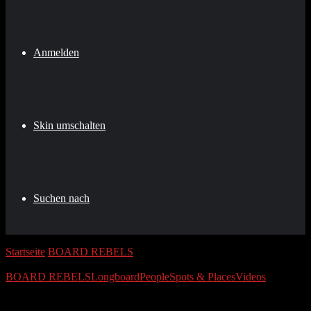
Anmelden
Skin umschalten
Suchen nach
Startseite
/
BOARD REBELS
/
OBK Crew Goes Longboarding
(Balkantrasse Bierbank Challenge 2016)
BOARD REBELS
Longboard
People
Spots & Places
Videos
OBK Crew Goes Longboarding