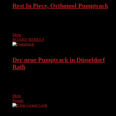
Rest In Piece, Orthomol Pumptrack
Nun ist es offiziell: Der Orthomol Pumptrack auf der
Elisabeth-Selbert-Straße in Langenfeld (Rheinland) wird
Ende des Monats abgerissen.Eigentlich war uns…
Mehr
BOARD REBELS
BOARD REBELS
Der neue Pumptrack in Düsseldorf
Rath
Der neue Pumptrack von pumptrack.de in Düsseldorf Rath
auf der Sankt-Franziskus-Straße, nahe Rather Broich ist zwar
noch nicht auf den…
Mehr
People
BOARD REBELS