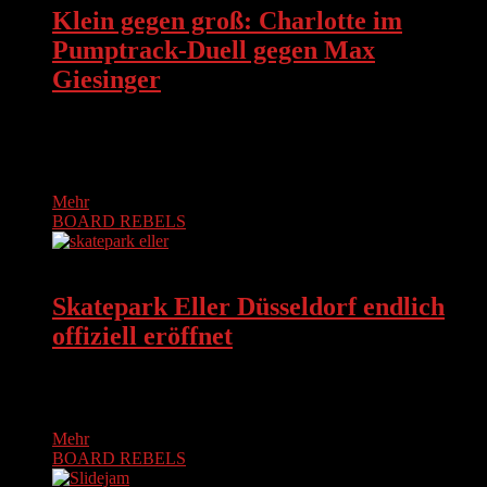
Klein gegen groß: Charlotte im
Pumptrack-Duell gegen Max
Giesinger
Die Düsseldorfer Skater Szene kennen und lieben sie alle seit
Beginn ihrer Skater-Karriere mit vier Jahren: Charlotte, das
außergewöhnliche Skateboardwunder…
Mehr
BOARD REBELS
BOARD REBELS
Skatepark Eller Düsseldorf endlich
offiziell eröffnet
Am Samstag, den 30. Juni 2018, war es endlich so weit. Nach
langem politischen Ringen um Standort und Budget und…
Mehr
BOARD REBELS