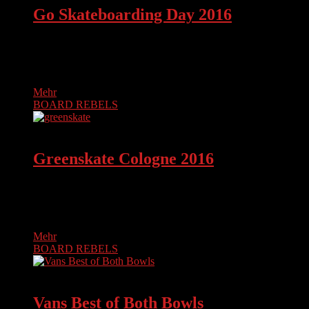
Go Skateboarding Day 2016
Go Skateboarding Day 2016, Düsseldorf. Trotz des
schlechten Wetters bot sich eine trockene Location an, um
herauszufinden, wer höher, schneller, tiefer…
Mehr
BOARD REBELS
BOARD REBELS
Greenskate Cologne 2016
Der Greenskate Cologne (Köln) 2016 begann am 11.06.2016
um 14 Uhr im Jugendpark Köln. Wie in den letzten Jahren
war…
Mehr
BOARD REBELS
BOARD REBELS
Vans Best of Both Bowls