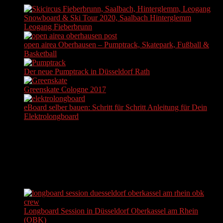
Snowboard & Ski Tour 2020, Saalbach Hinterglemm
Leogang Fieberbrunn
open airea Oberhausen – Pumptrack, Skatepark, Fußball &
Basketball
Der neue Pumptrack in Düsseldorf Rath
Greenskate Cologne 2017
eBoard selber bauen: Schritt für Schritt Anleitung für Dein
Elektrolongboard
KOSTENFREIEN NEWSLETTER ABONNIEREN
Actually, we do not send newsletters. But hey, at least you can
subscribe to it...
AKTUELLE BEITRÄGE
Longboard Session in Düsseldorf Oberkassel am Rhein
(OBK)