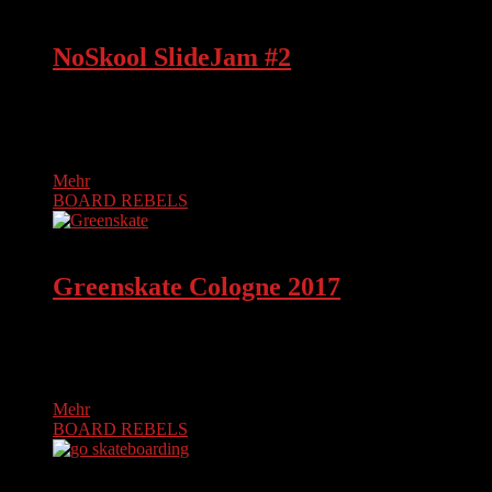
BOARD REBELS
NoSkool SlideJam #2
The NoSkool SlideJam #2 took place in Essen Kettwig (Am
Hattigsfeld). Sponsored by Hillside Skateshop. Concrete
Wave, Quinboards, Longboardshop.eu, Rebel…
Mehr
BOARD REBELS
BOARD REBELS
Greenskate Cologne 2017
Ähnlich wie letztes Jahr trafen sich alle Brettsüchtigen am
17.6.2017 ab 12:00 im Jugendpark Köln. Es wurde viel
gequatscht, gerollt,…
Mehr
BOARD REBELS
BOARD REBELS