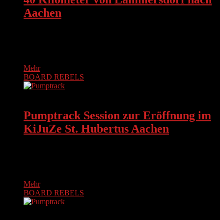
Aachen
Am Samstag, den 25. Juli 2020 haben wir eine
Longboardtour über die Vennbahntrasse gemacht. Wir sind
bei Kilometer 40 in…
Mehr
BOARD REBELS
BOARD REBELS
Pumptrack Session zur Eröffnung im
KiJuZe St. Hubertus Aachen
Am 18. Mai 2019 wurde der neue Pumptrack des Kinder-
und Jugendzentrums St. Hubertus in Aachen feierlich mit
einer Pumptrack…
Mehr
BOARD REBELS
BOARD REBELS