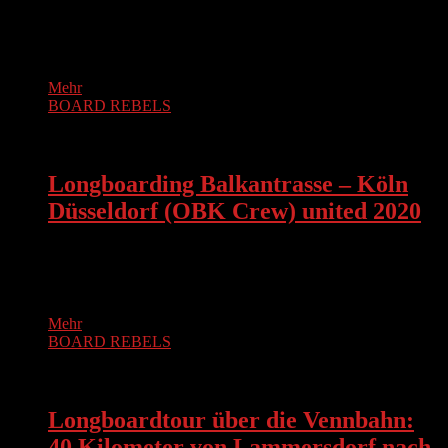
Am 23.August haben sich rund 50 Skaterinnen und Skater
aus Düsseldorf und Umgebung zusammengefunden, um an
unterschiedlichsten Spots in Düsseldorf…
Mehr
BOARD REBELS
BOARD REBELS
Longboarding Balkantrasse – Köln
Düsseldorf (OBK Crew) united 2020
Nicht ganz so viele Teilnehmer wie 2013 – einer Hochphase
des Longboard Trends – aber dennoch eine ausgesprochen
illustre Runde…
Mehr
BOARD REBELS
BOARD REBELS
Longboardtour über die Vennbahn:
40 Kilometer von Lammersdorf nach