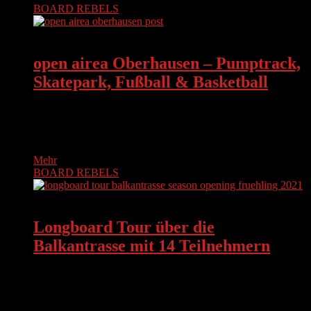
BOARD REBELS
BOARD REBELS
open airea Oberhausen – Pumptrack,
Skatepark, Fußball & Basketball
Der Orthomol Pumptrack in Langenfeld fehlt uns allen sehr
und der viel zu kleine und lieblos geshapte Pumptrack in
Düsseldorf…
Mehr
BOARD REBELS
BOARD REBELS
Longboard Tour über die
Balkantrasse mit 14 Teilnehmern
Mal wieder ein Balkantrassenvideo. Die haben wir ja so
selten im Programm 😉 Am 30.05.2021 haben 14 Leute aus
Köln,…