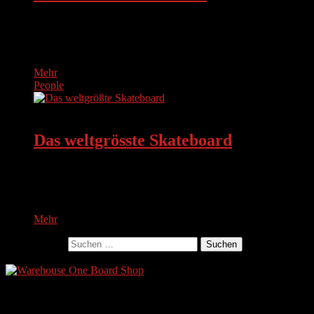
Auch dieses Jahr wurden die Deutschen Meisterschaften im
Pool-Skaten wieder in der Peek Halle von Pavel Skateboards
in Düsseldorf Lörick…
Mehr
People
BOARD REBELS
Das weltgrösste Skateboard
Im Sommer 2010 brachte Joe Ciaglia, Inhaber der „California
Skateparks“, das weltgrößte Skateboard nach Camp
Woodward in Pennsylvania.Eines Nachmittags beschlossen…
Mehr
Suchen nach:
Ads