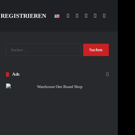
REGISTRIEREN
Facebook
YouTube
Anmelden
Skin umschalten
Suchen nach
Suchen
nach:
Ads