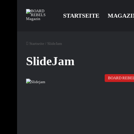
STARTSEITE
MAGAZI
Startseite
/
SlideJam
SlideJam
BOARD REBE