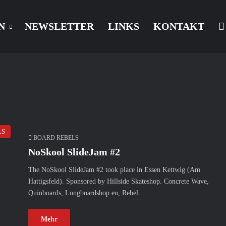
N
NEWSLETTER
LINKS
KONTAKT
LS
BOARD REBELS
NoSkool SlideJam #2
The NoSkool SlideJam #2 took place in Essen Kettwig (Am
Hattigsfeld). Sponsored by Hillside Skateshop. Concrete Wave,
Quinboards, Longboardshop.eu, Rebel…
Mehr