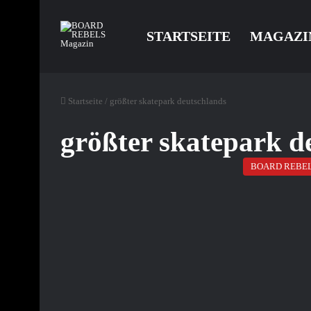
STARTSEITE
MAGAZI
Startseite
/
größter skatepark deutschlands
größter skatepark d
BOARD REBE