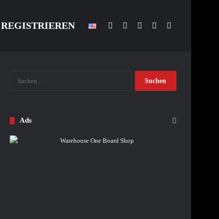
REGISTRIEREN
Facebook
YouTube
Anmelden
Skin umschalten
Suchen nach
Suchen
nach:
Ads